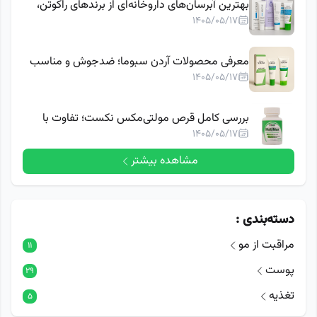
بهترین آبرسان‌های داروخانه‌ای از برندهای راکوتن،
1405/05/17
ژیناژن و سبوما
معرفی محصولات آردن سبوما؛ ضدجوش و مناسب
پوست چرب
1405/05/17
بررسی کامل قرص مولتی‌مکس نکست؛ تفاوت با
1405/05/17
مولتی‌مکس کلاسیک چیست؟
مشاهده بیشتر
دسته‌بندی :
مراقبت از مو
11
پوست
29
تغذیه
5