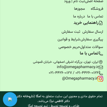
صفحه اصلی
ثبت نام | ورود
فروشگاه
مجوزها
تماس با ما
درباره ما
راهنمایی خرید
ارسال سفارش
ثبت سفارش
پیگیری سفارش
شرایط و قوانین
سوالات متداول
حریم خصوصی
تماس با ما
ایران، تهران، بزرگراه اشرفی اصفهانی، خیابان قموشی
info@omegapharmacy.ir
021-4426-0126 / 021-4426-0127
@Omegapharmacy.ir
تمام حقوق مادی و معنوی این سایت متعلق به
امگا
(داروخانه دکتر رشیدی-
دکتر کاظمی نیا)
می‌باشد.
طراحی و توسعه توسط : تیم توسعه امگا