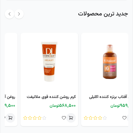
جدید ترین محصولات
کرم روشن کننده قوی ملالیفت
روغن آفتاب برنزه کننده صورت و
درمالیفت 40 میلی لیتر
بدن برن ویت ویتالیر حاوی spf 6
889,500
568,500
تومان
تومان